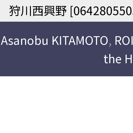
狩川西興野 [064280550
Asanobu KITAMOTO
,
ROI
the 