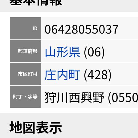
06428055037
ID
山形県
(06)
都道府県
庄内町
(428)
市区町村
狩川西興野 (0550
町丁・字等
地図表示