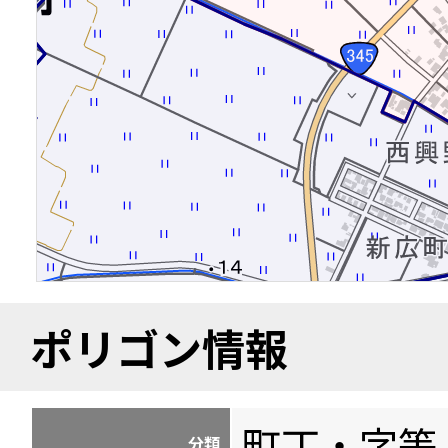
ポリゴン情報
町丁・字等
分類