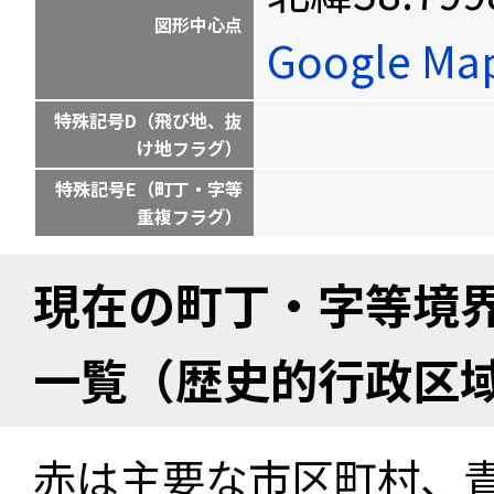
図形中心点
Google M
特殊記号D（飛び地、抜
け地フラグ）
特殊記号E（町丁・字等
重複フラグ）
現在の町丁・字等境
一覧（歴史的行政区
赤は主要な市区町村、