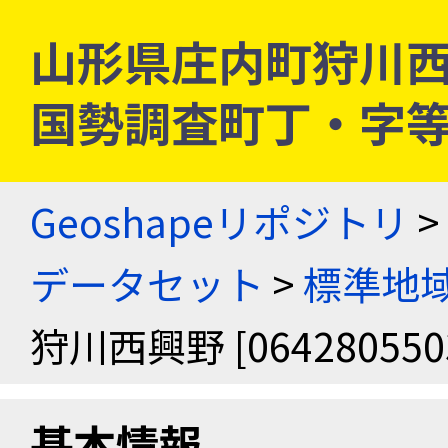
山形県庄内町狩川西興野 
国勢調査町丁・字
Geoshapeリポジトリ
>
データセット
>
標準地域
狩川西興野 [064280550
基本情報