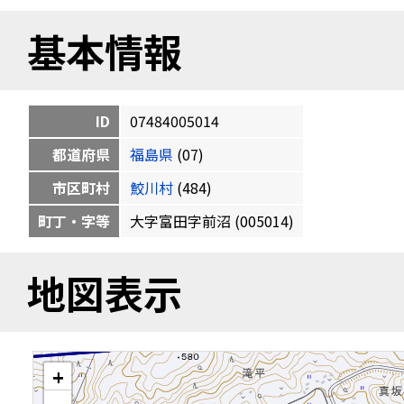
基本情報
ID
07484005014
都道府県
福島県
(07)
市区町村
鮫川村
(484)
町丁・字等
大字富田字前沼 (005014)
地図表示
+