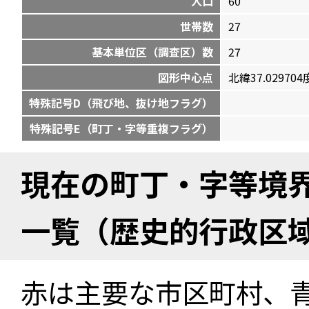
人口
60
世帯数
27
基本単位区（調査区）数
27
図形中心点
北緯37.029704度
特殊記号D（飛び地、抜け地フラグ）
特殊記号E（町丁・字等重複フラグ）
現在の町丁・字等境
一覧（歴史的行政区
赤は主要な市区町村、