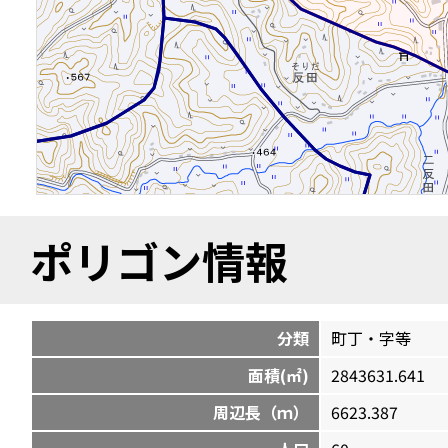
ポリゴン情報
分類
町丁・字等
面積(㎡)
2843631.641
周辺長（ｍ）
6623.387