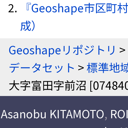
『Geoshape市区町
成）
Geoshapeリポジトリ
>
データセット
>
標準地域
大字富田字前沼 [074840
Asanobu KITAMOTO
,
ROI