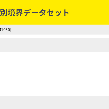
字等別境界データセット
1030]