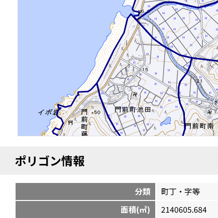
ポリゴン情報
分類
町丁・字等
面積(㎡)
2140605.684