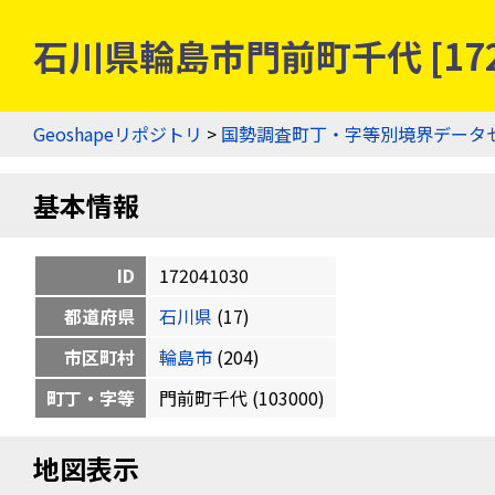
石川県輪島市門前町千代 [17
Geoshapeリポジトリ
>
国勢調査町丁・字等別境界データ
基本情報
ID
172041030
都道府県
石川県
(17)
市区町村
輪島市
(204)
町丁・字等
門前町千代 (103000)
地図表示