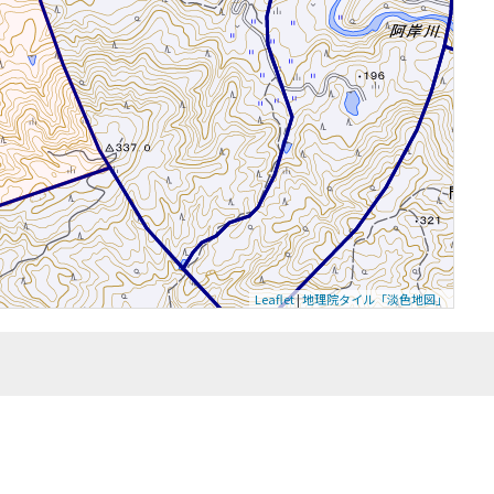
Leaflet
|
地理院タイル「淡色地図」