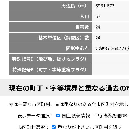
周辺長（ｍ）
6931.673
人口
57
世帯数
24
基本単位区（調査区）数
24
図形中心点
北緯37.264723度
特殊記号D（飛び地、抜け地フラグ）
特殊記号E（町丁・字等重複フラグ）
現在の町丁・字等境界と重なる過去の
赤は主要な市区町村、青は重なりのある全市区町村を示し
表示データ選択：
国土数値情報
行政界変遷DB
市区町村選択：
重なりが小さい市区町村を隱す