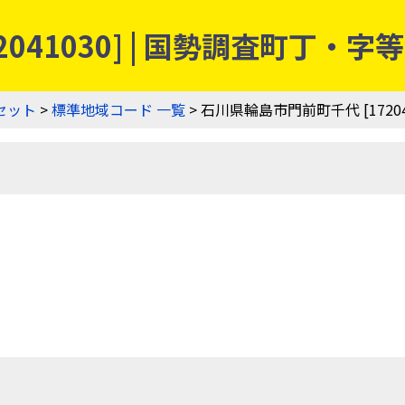
2041030] | 国勢調査町丁・
セット
>
標準地域コード 一覧
> 石川県輪島市門前町千代 [17204