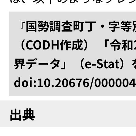
『国勢調査町丁・字等
（CODH作成） 「令
界データ」（e-Stat
doi:10.20676/00000
出典