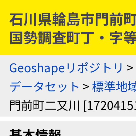
石川県輪島市門前町二又川
国勢調査町丁・字
Geoshapeリポジトリ
>
データセット
>
標準地域
門前町二又川 [17204151
基本情報