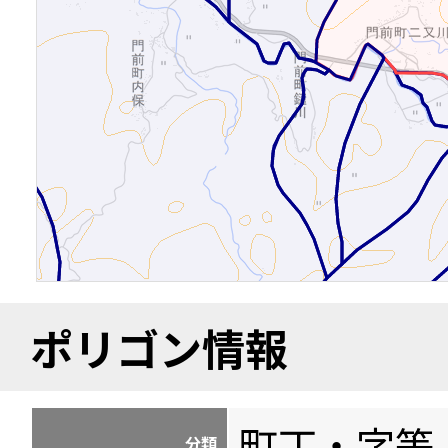
ポリゴン情報
町丁・字等
分類