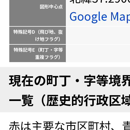
図形中心点
Google M
特殊記号D（飛び地、抜
け地フラグ）
特殊記号E（町丁・字等
重複フラグ）
現在の町丁・字等境
一覧（歴史的行政区
赤は主要な市区町村、