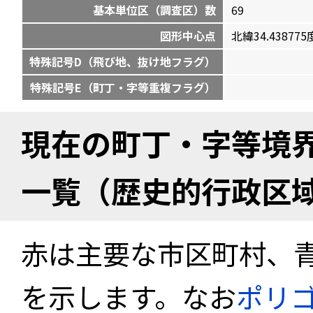
基本単位区（調査区）数
69
図形中心点
北緯34.438775度
特殊記号D（飛び地、抜け地フラグ）
特殊記号E（町丁・字等重複フラグ）
現在の町丁・字等境
一覧（歴史的行政区
赤は主要な市区町村、
を示します。なお
ポリ