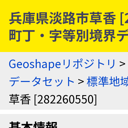
兵庫県淡路市草香 [28
町丁・字等別境界
Geoshapeリポジトリ
>
データセット
>
標準地域
草香 [282260550]
基本情報