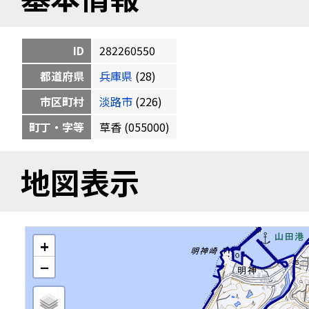
ID
282260550
都道府県
兵庫県
(28)
市区町村
淡路市
(226)
町丁・字等
草香 (055000)
地図表示
+
−