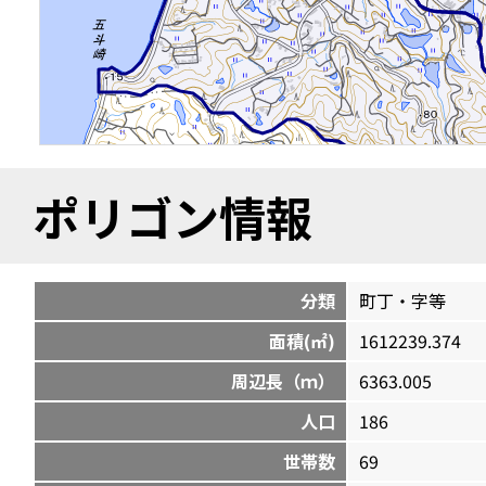
ポリゴン情報
分類
町丁・字等
面積(㎡)
1612239.374
周辺長（ｍ）
6363.005
人口
186
世帯数
69