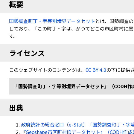
概要
国勢調査町丁・字等別境界データセット
とは、国勢調査の
しており、「この町丁・字は、かつてどこの市区町村に属し
す。
ライセンス
このウェブサイトのコンテンツは、
CC BY 4.0
の下に提供
『国勢調査町丁・字等別境界データセット』（CODH作成） 「令
出典
政府統計の総合窓口（e-Stat）「国勢調査町丁・字
『Geoshape市区町村IDデータセット』（CODH作成