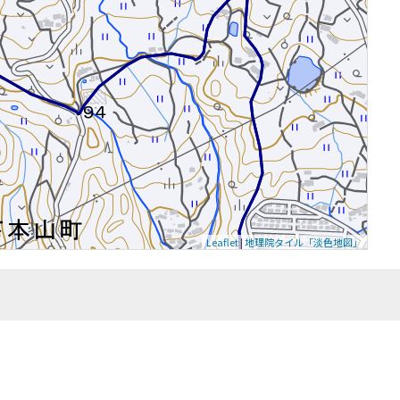
Leaflet
|
地理院タイル「淡色地図」