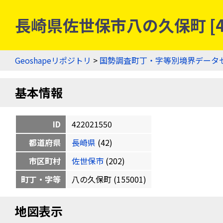
長崎県佐世保市八の久保町 [4
Geoshapeリポジトリ
>
国勢調査町丁・字等別境界データ
基本情報
ID
422021550
都道府県
長崎県
(42)
市区町村
佐世保市
(202)
町丁・字等
八の久保町 (155001)
地図表示