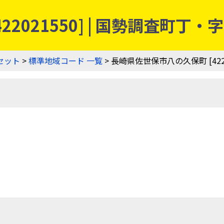
22021550] | 国勢調査町
セット
>
標準地域コード 一覧
> 長崎県佐世保市八の久保町 [4220