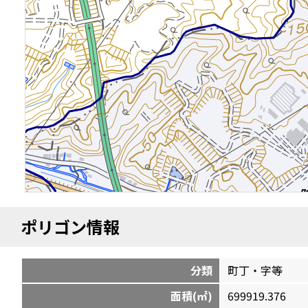
ポリゴン情報
分類
町丁・字等
面積(㎡)
699919.376