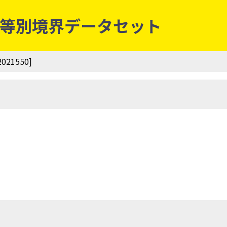
丁・字等別境界データセット
21550]