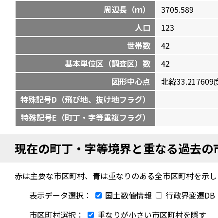
周辺長（ｍ）
3705.589
人口
123
世帯数
42
基本単位区（調査区）数
42
図形中心点
北緯33.217609度
特殊記号D（飛び地、抜け地フラグ）
特殊記号E（町丁・字等重複フラグ）
現在の町丁・字等境界と重なる過去の
赤は主要な市区町村、青は重なりのある全市区町村を示し
表示データ選択：
国土数値情報
行政界変遷DB
市区町村選択：
重なりが小さい市区町村を隱す