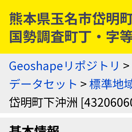
熊本県玉名市岱明町下沖洲
国勢調査町丁・字
Geoshapeリポジトリ
>
データセット
>
標準地域
岱明町下沖洲 [43206060
基本情報