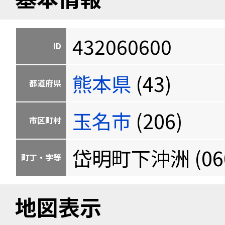
432060600
ID
熊本県
(43)
都道府県
玉名市
(206)
市区町村
岱明町下沖洲 (060
町丁・字等
地図表示