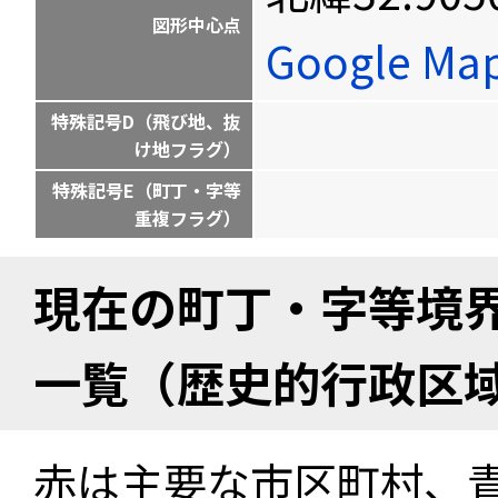
図形中心点
Google M
特殊記号D（飛び地、抜
け地フラグ）
特殊記号E（町丁・字等
重複フラグ）
現在の町丁・字等境
一覧（歴史的行政区
赤は主要な市区町村、