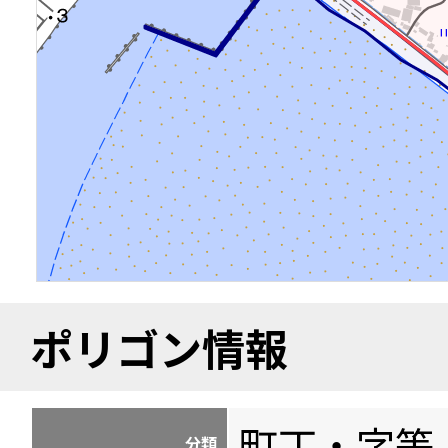
ポリゴン情報
町丁・字等
分類