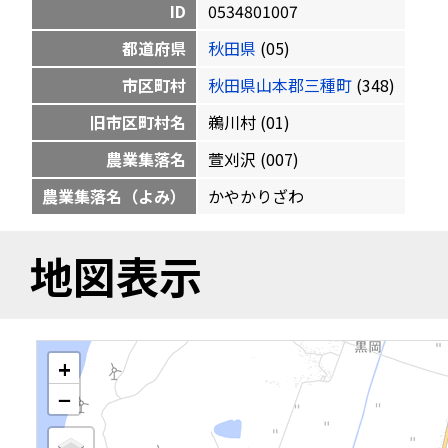
ID
0534801007
都道府県
秋田県
(05)
市区町村
秋田県山本郡三種町
(348)
旧市区町村名
鵜川村 (01)
農業集落名
萱刈沢 (007)
農業集落名（よみ）
かやかりざわ
地図表示
+
−