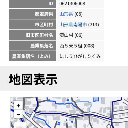
ID
0621306008
都道府県
山形県
(06)
市区町村
山形県南陽市
(213)
旧市区町村名
漆山村 (06)
農業集落名
西５東５組 (008)
農業集落名（よみ）
にし５ひがし５くみ
地図表示
+
−