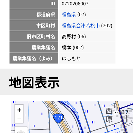
ID
0720206007
都道府県
福島県
(07)
市区町村
福島県会津若松市
(202)
旧市区町村名
高野村 (06)
農業集落名
橋本 (007)
農業集落名（よみ）
はしもと
地図表示
+
−