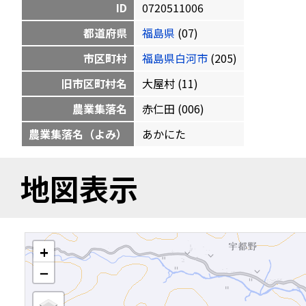
ID
0720511006
都道府県
福島県
(07)
市区町村
福島県白河市
(205)
旧市区町村名
大屋村 (11)
農業集落名
赤仁田 (006)
農業集落名（よみ）
あかにた
地図表示
+
−