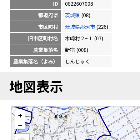
ID
0822607008
都道府県
茨城県
(08)
市区町村
茨城県那珂市
(226)
旧市区町村名
木崎村２−１ (07)
農業集落名
新宿 (008)
農業集落名（よみ）
しんじゅく
地図表示
+
−