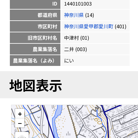
ID
1440101003
都道府県
神奈川県
(14)
市区町村
神奈川県愛甲郡愛川町
(401)
旧市区町村名
中津村 (01)
農業集落名
二井 (003)
農業集落名（よみ）
にい
地図表示
+
−