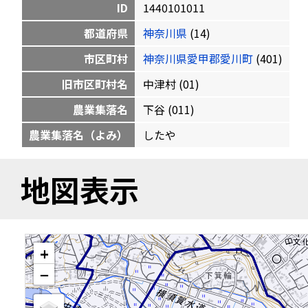
ID
1440101011
都道府県
神奈川県
(14)
市区町村
神奈川県愛甲郡愛川町
(401)
旧市区町村名
中津村 (01)
農業集落名
下谷 (011)
農業集落名（よみ）
したや
地図表示
+
−