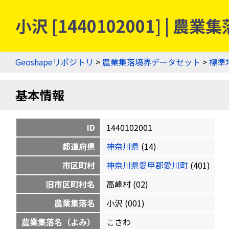
小沢 [1440102001] | 
Geoshapeリポジトリ
>
農業集落境界データセット
>
標準
基本情報
ID
1440102001
都道府県
神奈川県
(14)
市区町村
神奈川県愛甲郡愛川町
(401)
旧市区町村名
高峰村 (02)
農業集落名
小沢 (001)
農業集落名（よみ）
こさわ