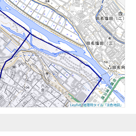
Leaflet
|
地理院タイル「淡色地図」