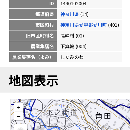
ID
1440102004
都道府県
神奈川県
(14)
市区町村
神奈川県愛甲郡愛川町
(401)
旧市区町村名
高峰村 (02)
農業集落名
下箕輪 (004)
農業集落名（よみ）
したみのわ
地図表示
+
−