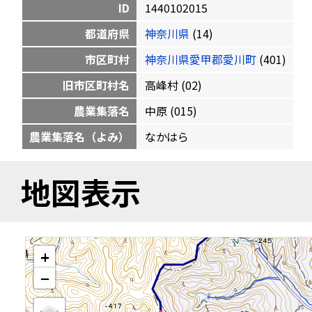
ID
1440102015
都道府県
神奈川県
(14)
市区町村
神奈川県愛甲郡愛川町
(401)
旧市区町村名
高峰村 (02)
農業集落名
中原 (015)
農業集落名（よみ）
なかはら
地図表示
+
−