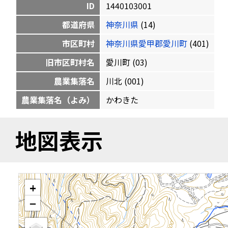
ID
1440103001
都道府県
神奈川県
(14)
市区町村
神奈川県愛甲郡愛川町
(401)
旧市区町村名
愛川町 (03)
農業集落名
川北 (001)
農業集落名（よみ）
かわきた
地図表示
+
−