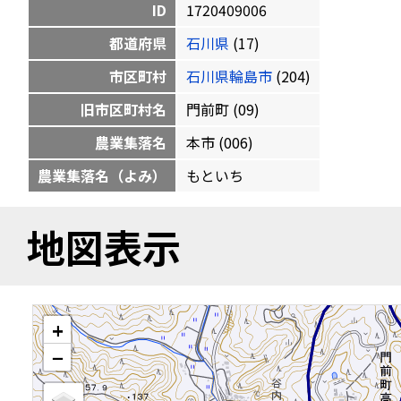
ID
1720409006
都道府県
石川県
(17)
市区町村
石川県輪島市
(204)
旧市区町村名
門前町 (09)
農業集落名
本市 (006)
農業集落名（よみ）
もといち
地図表示
+
−