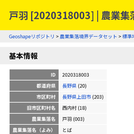
戸羽 [2020318003] | 
Geoshapeリポジトリ
>
農業集落境界データセット
>
標準
基本情報
ID
2020318003
都道府県
長野県
(20)
市区町村
長野県上田市
(203)
旧市区町村名
西内村 (18)
農業集落名
戸羽 (003)
農業集落名（よみ）
とば