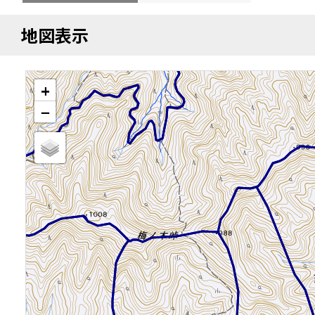
地図表示
+
−