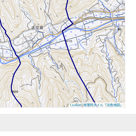
Leaflet
|
地理院タイル「淡色地図」