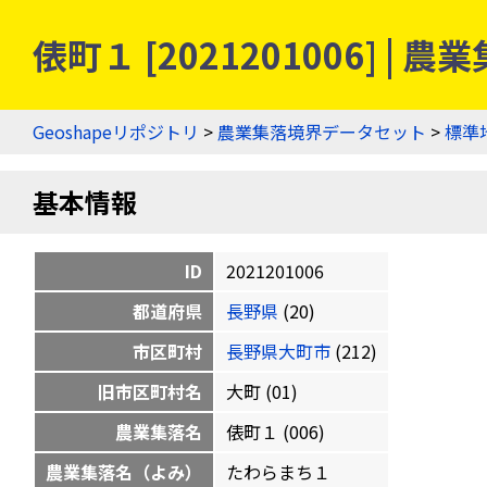
俵町１ [2021201006] 
Geoshapeリポジトリ
>
農業集落境界データセット
>
標準
基本情報
ID
2021201006
都道府県
長野県
(20)
市区町村
長野県大町市
(212)
旧市区町村名
大町 (01)
農業集落名
俵町１ (006)
農業集落名（よみ）
たわらまち１