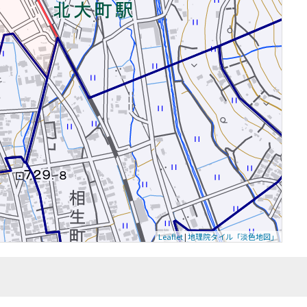
Leaflet
|
地理院タイル「淡色地図」