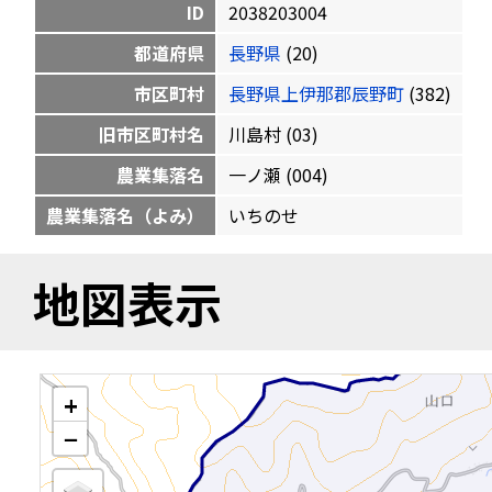
ID
2038203004
都道府県
長野県
(20)
市区町村
長野県上伊那郡辰野町
(382)
旧市区町村名
川島村 (03)
農業集落名
一ノ瀬 (004)
農業集落名（よみ）
いちのせ
地図表示
+
−