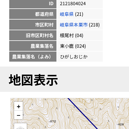
ID
2121804024
都道府県
岐阜県
(21)
市区町村
岐阜県本巣市
(218)
旧市区町村名
根尾村 (04)
農業集落名
東小鹿 (024)
農業集落名（よみ）
ひがしおじか
地図表示
+
−