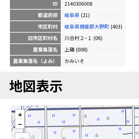
ID
2140306008
都道府県
岐阜県
(21)
市区町村
岐阜県揖斐郡大野町
(403)
旧市区町村名
川合村２−１ (06)
農業集落名
上磯 (008)
農業集落名（よみ）
かみいそ
地図表示
+
−