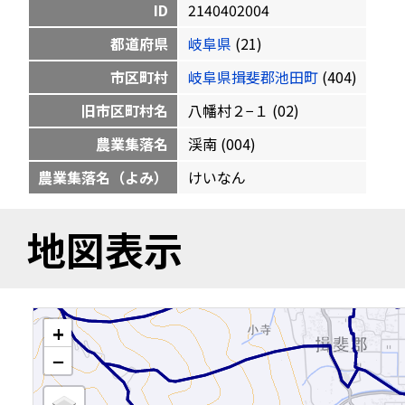
ID
2140402004
都道府県
岐阜県
(21)
市区町村
岐阜県揖斐郡池田町
(404)
旧市区町村名
八幡村２−１ (02)
農業集落名
渓南 (004)
農業集落名（よみ）
けいなん
地図表示
+
−