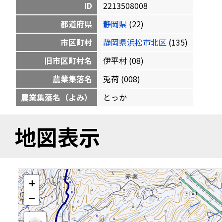
ID
2213508008
都道府県
静岡県
(22)
市区町村
静岡県浜松市北区
(135)
旧市区町村名
伊平村 (08)
農業集落名
兎荷 (008)
農業集落名（よみ）
とっか
地図表示
+
−