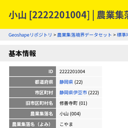
小山 [2222201004] | 
Geoshapeリポジトリ
>
農業集落境界データセット
>
標準
基本情報
ID
2222201004
都道府県
静岡県
(22)
市区町村
静岡県伊豆市
(222)
旧市区町村名
修善寺町 (01)
農業集落名
小山 (004)
農業集落名（よみ）
こやま