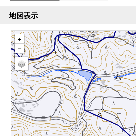
地図表示
+
−