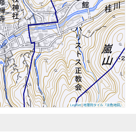
Leaflet
|
地理院タイル「淡色地図」