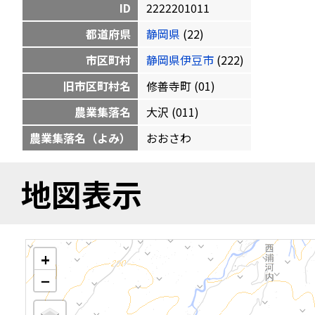
ID
2222201011
都道府県
静岡県
(22)
市区町村
静岡県伊豆市
(222)
旧市区町村名
修善寺町 (01)
農業集落名
大沢 (011)
農業集落名（よみ）
おおさわ
地図表示
+
−