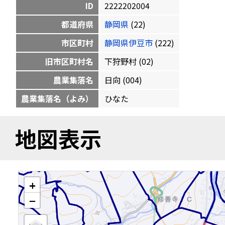
ID
2222202004
都道府県
静岡県
(22)
市区町村
静岡県伊豆市
(222)
旧市区町村名
下狩野村 (02)
農業集落名
日向 (004)
農業集落名（よみ）
ひなた
地図表示
+
−