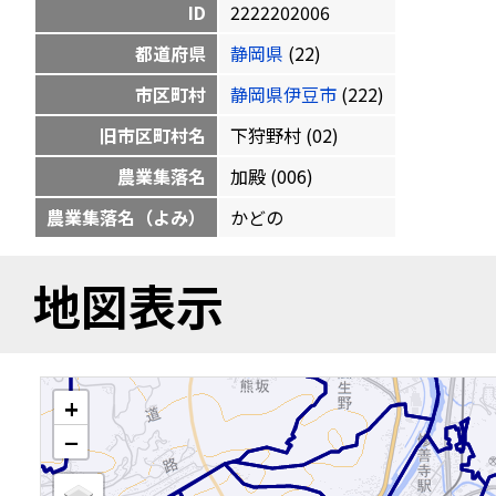
ID
2222202006
都道府県
静岡県
(22)
市区町村
静岡県伊豆市
(222)
旧市区町村名
下狩野村 (02)
農業集落名
加殿 (006)
農業集落名（よみ）
かどの
地図表示
+
−