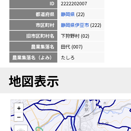
ID
2222202007
都道府県
静岡県
(22)
市区町村
静岡県伊豆市
(222)
旧市区町村名
下狩野村 (02)
農業集落名
田代 (007)
農業集落名（よみ）
たしろ
地図表示
+
−