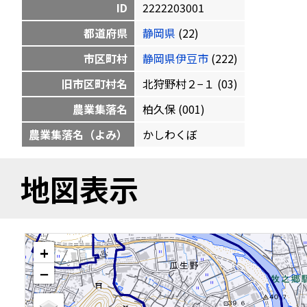
ID
2222203001
都道府県
静岡県
(22)
市区町村
静岡県伊豆市
(222)
旧市区町村名
北狩野村２−１ (03)
農業集落名
柏久保 (001)
農業集落名（よみ）
かしわくぼ
地図表示
+
−