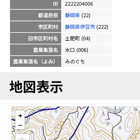
ID
2222204006
都道府県
静岡県
(22)
市区町村
静岡県伊豆市
(222)
旧市区町村名
土肥町 (04)
農業集落名
水口 (006)
農業集落名（よみ）
みのぐち
地図表示
+
−