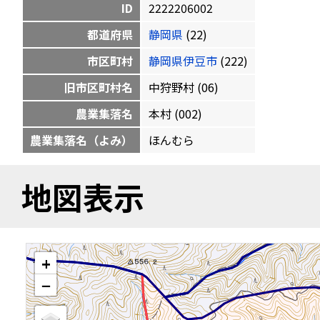
ID
2222206002
都道府県
静岡県
(22)
市区町村
静岡県伊豆市
(222)
旧市区町村名
中狩野村 (06)
農業集落名
本村 (002)
農業集落名（よみ）
ほんむら
地図表示
+
−