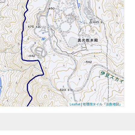
Leaflet
|
地理院タイル「淡色地図」