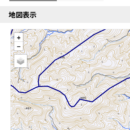
地図表示
+
−