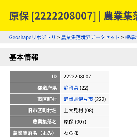
原保 [2222208007] | 
Geoshapeリポジトリ
>
農業集落境界データセット
>
標準
基本情報
ID
2222208007
都道府県
静岡県
(22)
市区町村
静岡県伊豆市
(222)
旧市区町村名
上大見村 (08)
農業集落名
原保 (007)
農業集落名（よみ）
わらぼ