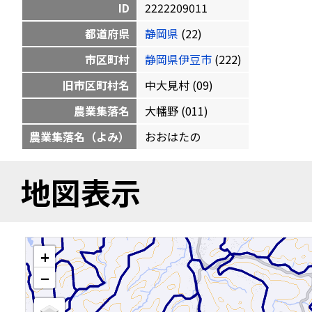
ID
2222209011
都道府県
静岡県
(22)
市区町村
静岡県伊豆市
(222)
旧市区町村名
中大見村 (09)
農業集落名
大幡野 (011)
農業集落名（よみ）
おおはたの
地図表示
+
−