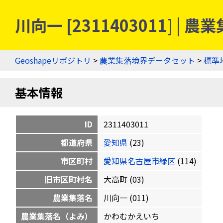
川向一 [2311403011] 
Geoshapeリポジトリ
>
農業集落境界データセット
>
標準
基本情報
ID
2311403011
都道府県
愛知県
(23)
市区町村
愛知県名古屋市緑区
(114)
旧市区町村名
大高町 (03)
農業集落名
川向一 (011)
農業集落名（よみ）
かわむかえいち