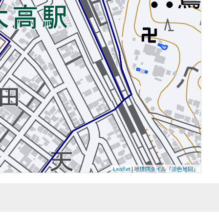
Leaflet
|
地理院タイル「淡色地図」