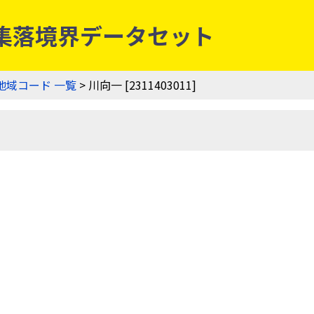
| 農業集落境界データセット
地域コード 一覧
> 川向一 [2311403011]