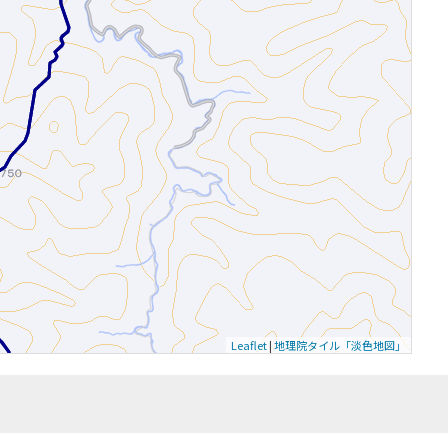
Leaflet
|
地理院タイル「淡色地図」