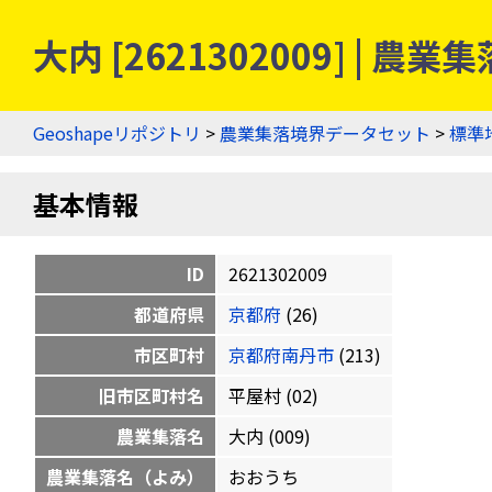
大内 [2621302009] | 
Geoshapeリポジトリ
>
農業集落境界データセット
>
標準
基本情報
ID
2621302009
都道府県
京都府
(26)
市区町村
京都府南丹市
(213)
旧市区町村名
平屋村 (02)
農業集落名
大内 (009)
農業集落名（よみ）
おおうち