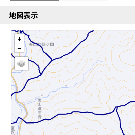
地図表示
+
−