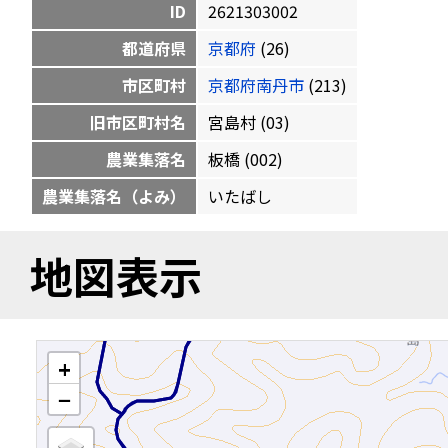
ID
2621303002
都道府県
京都府
(26)
市区町村
京都府南丹市
(213)
旧市区町村名
宮島村 (03)
農業集落名
板橋 (002)
農業集落名（よみ）
いたばし
地図表示
+
−