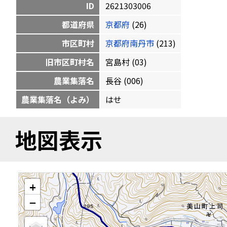
ID
2621303006
都道府県
京都府
(26)
市区町村
京都府南丹市
(213)
旧市区町村名
宮島村 (03)
農業集落名
長谷 (006)
農業集落名（よみ）
はせ
地図表示
+
−