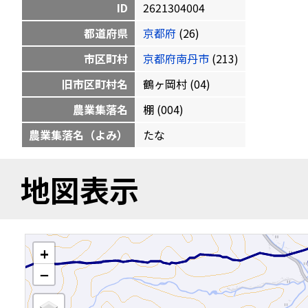
ID
2621304004
都道府県
京都府
(26)
市区町村
京都府南丹市
(213)
旧市区町村名
鶴ヶ岡村 (04)
農業集落名
棚 (004)
農業集落名（よみ）
たな
地図表示
+
−