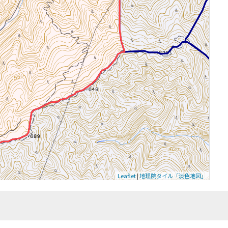
Leaflet
|
地理院タイル「淡色地図」