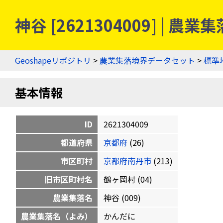
神谷 [2621304009] | 
Geoshapeリポジトリ
>
農業集落境界データセット
>
標準
基本情報
ID
2621304009
都道府県
京都府
(26)
市区町村
京都府南丹市
(213)
旧市区町村名
鶴ヶ岡村 (04)
農業集落名
神谷 (009)
農業集落名（よみ）
かんだに