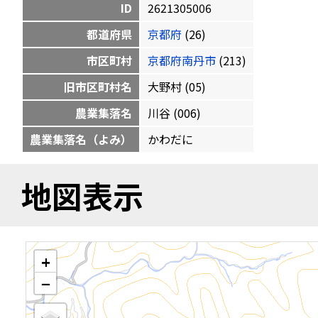
ID
2621305006
都道府県
京都府
(26)
市区町村
京都府南丹市
(213)
旧市区町村名
大野村 (05)
農業集落名
川谷 (006)
農業集落名（よみ）
かわだに
地図表示
+
−