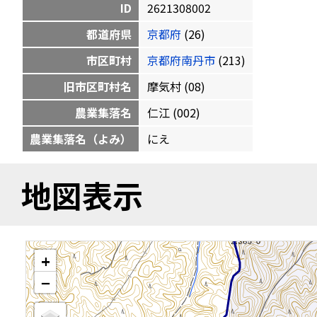
ID
2621308002
都道府県
京都府
(26)
市区町村
京都府南丹市
(213)
旧市区町村名
摩気村 (08)
農業集落名
仁江 (002)
農業集落名（よみ）
にえ
地図表示
+
−