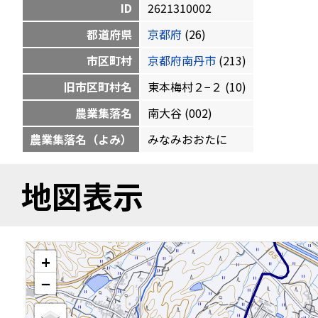
ID
2621310002
都道府県
京都府
(26)
市区町村
京都府南丹市
(213)
旧市区町村名
東本梅村２−２ (10)
農業集落名
南大谷 (002)
農業集落名（よみ）
みなみおおたに
地図表示
+
−