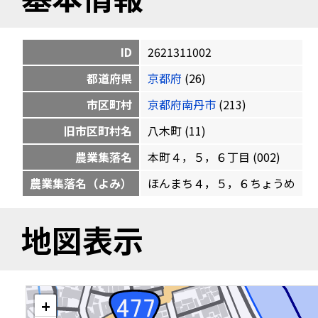
ID
2621311002
都道府県
京都府
(26)
市区町村
京都府南丹市
(213)
旧市区町村名
八木町 (11)
農業集落名
本町４，５，６丁目 (002)
農業集落名（よみ）
ほんまち４，５，６ちょうめ
地図表示
+