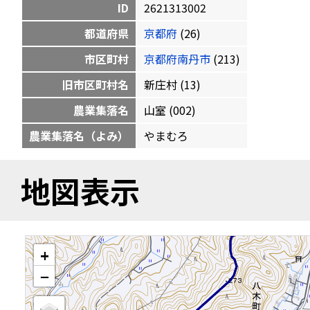
ID
2621313002
都道府県
京都府
(26)
市区町村
京都府南丹市
(213)
旧市区町村名
新庄村 (13)
農業集落名
山室 (002)
農業集落名（よみ）
やまむろ
地図表示
+
−