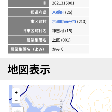
ID
2621315001
都道府県
京都府
(26)
市区町村
京都府南丹市
(213)
旧市区町村名
神吉村 (15)
農業集落名
上区 (001)
農業集落名（よみ）
かみく
地図表示
+
−