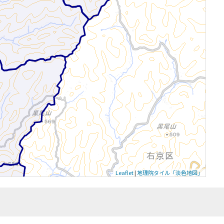
Leaflet
|
地理院タイル「淡色地図」