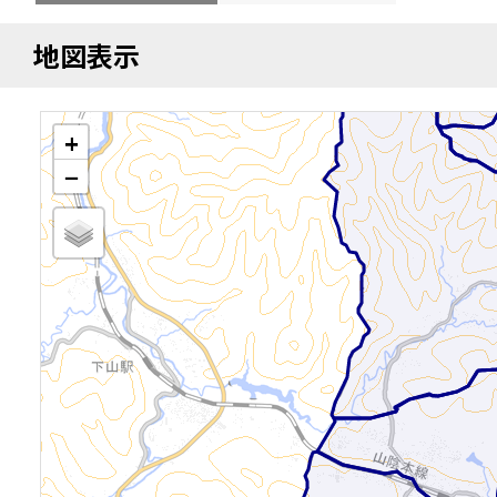
地図表示
+
−