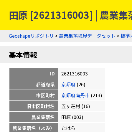
田原 [2621316003] | 
Geoshapeリポジトリ
>
農業集落境界データセット
>
標準
基本情報
ID
2621316003
都道府県
京都府
(26)
市区町村
京都府南丹市
(213)
旧市区町村名
五ヶ荘村 (16)
農業集落名
田原 (003)
農業集落名（よみ）
たはら