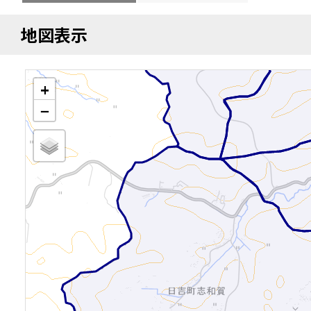
地図表示
+
−