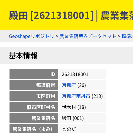
殿田 [2621318001] | 
Geoshapeリポジトリ
>
農業集落境界データセット
>
標準
基本情報
ID
2621318001
都道府県
京都府
(26)
市区町村
京都府南丹市
(213)
旧市区町村名
世木村 (18)
農業集落名
殿田 (001)
農業集落名（よみ）
とのだ