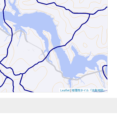
Leaflet
|
地理院タイル「淡色地図」